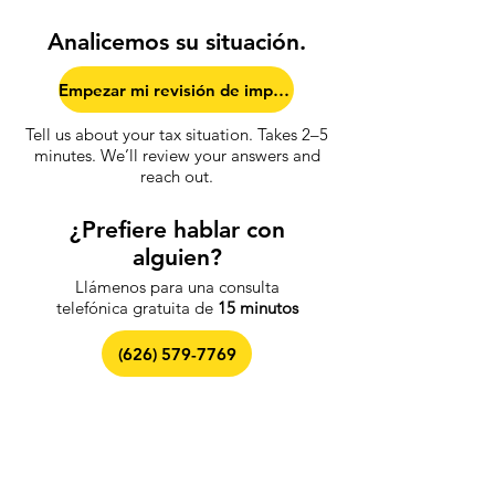
Analicemos su situación.
Empezar mi revisión de impuestos
Tell us about your tax situation. Takes 2–5
minutes.
We’ll review your answers and
reach out.
¿Prefiere hablar con
alguien?
Llámenos para una consulta
telefónica gratuita de
15 minutos
(626) 579-7769
Descargo de responsabilidad:
Los resultados no están
garantizados. No somos el IRS ni ninguna agencia
gubernamental, y no estamos afiliados ni respaldados